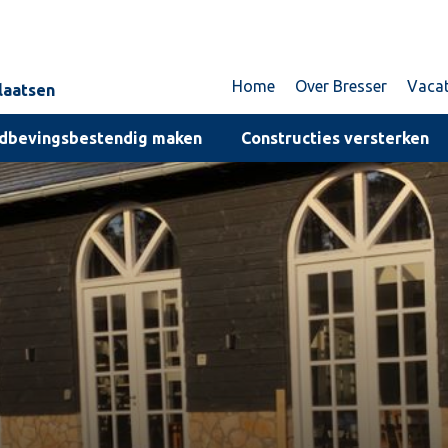
Home
Over Bresser
Vaca
plaatsen
dbevingsbestendig maken
Constructies versterken