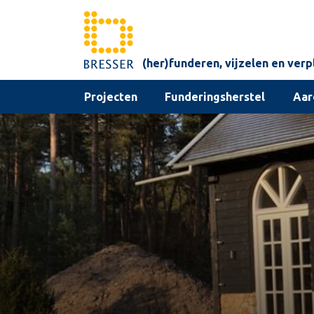
Skip to content
(her)funderen, vijzelen en ver
Projecten
Funderingsherstel
Aar