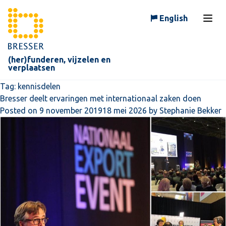
Skip to content
English
Open
(her)funderen, vijzelen en
verplaatsen
Tag:
kennisdelen
Bresser deelt ervaringen met internationaal zaken doen
Posted on
9 november 2019
18 mei 2026
by
Stephanie Bekker