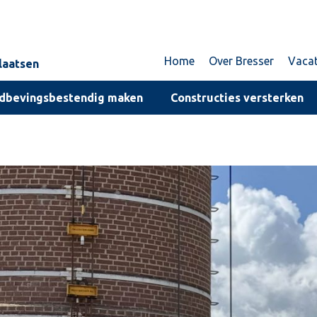
Home
Over Bresser
Vaca
plaatsen
dbevingsbestendig maken
Constructies versterken