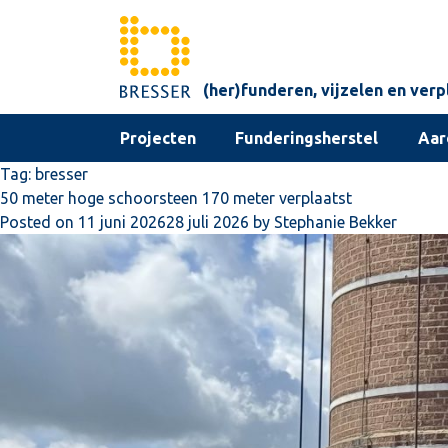
Skip to content
(her)funderen, vijzelen en ver
Projecten
Funderingsherstel
Aar
Tag:
bresser
50 meter hoge schoorsteen 170 meter verplaatst
Posted on
11 juni 2026
28 juli 2026
by
Stephanie Bekker