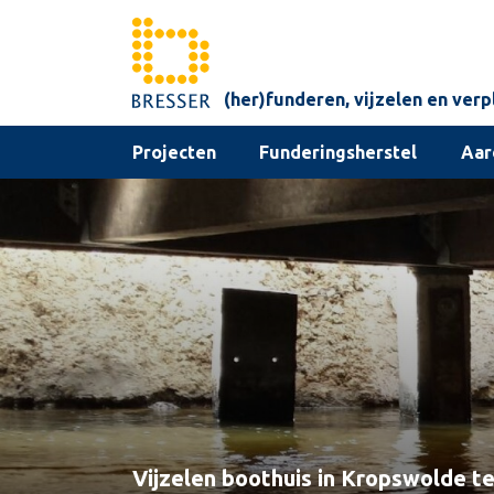
Skip to content
(her)funderen, vijzelen en ver
Projecten
Funderingsherstel
Aar
Vijzelen boothuis in Kropswolde t