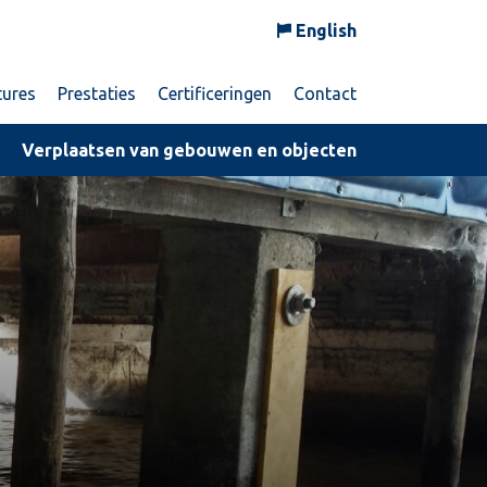
English
tures
Prestaties
Certificeringen
Contact
Verplaatsen van gebouwen en objecten