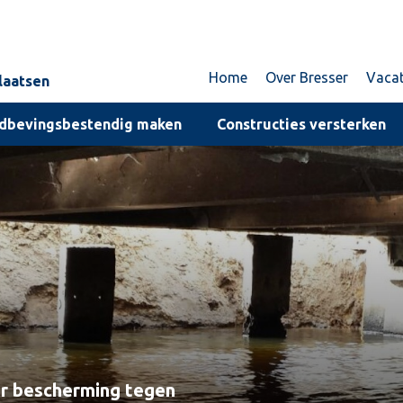
Home
Over Bresser
Vaca
plaatsen
dbevingsbestendig maken
Constructies versterken
er bescherming tegen