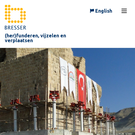
Skip to content
English
Open
(her)funderen, vijzelen en
verplaatsen