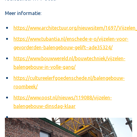
Meer informatie:
https://www.architectuur.org/nieuwsitem/1697/Vijze
https://www.tubantia.nl/enschede-e-o/vijzelen-voor-
gevorderden-balengebouw-gelift~ade35324/
https://www.bouwwereld.nl/bouwtechniek/vijzelen-
balengebouw-in-volle-gang/
https://cultureelerfgoedenschede.nl/balengebouw-
roombeek/
https://www.oost.nl/nieuws/119088/vijzelen-
balengebouw-dinsdag-klaar