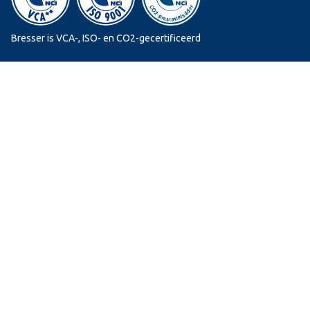
Bresser is VCA-, ISO- en CO2-gecertificeerd
Website
by Vuewer