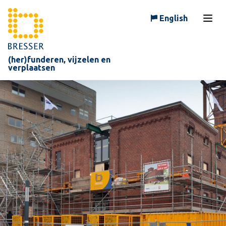
Skip to content
English
Open
(her)funderen, vijzelen en
verplaatsen