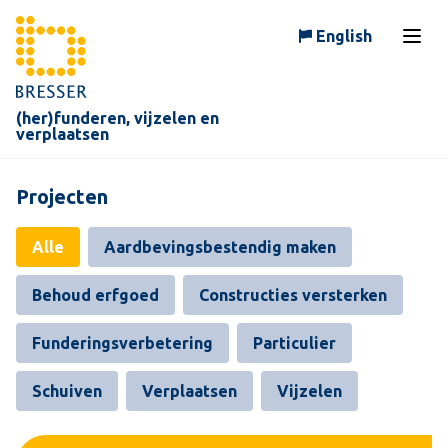
Skip to content
English
Open
(her)funderen, vijzelen en
verplaatsen
Projecten
Alle
Aardbevingsbestendig maken
Behoud erfgoed
Constructies versterken
Funderingsverbetering
Particulier
Schuiven
Verplaatsen
Vijzelen