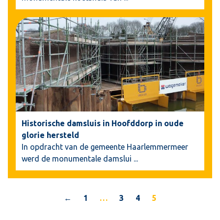
Historische damsluis in Hoofddorp in oude
glorie hersteld
In opdracht van de gemeente Haarlemmermeer
werd de monumentale damslui
...
←
1
…
3
4
5