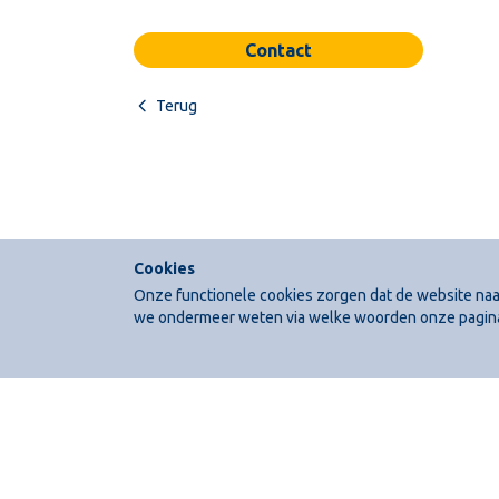
Contact
Terug
Cookies
Onze functionele cookies zorgen dat de website naar 
we ondermeer weten via welke woorden onze pagin
BRESSER
Viltweg 1p
Postb
3295 KT ’s-Gravendeel
3295 Z
Nederland
Neder