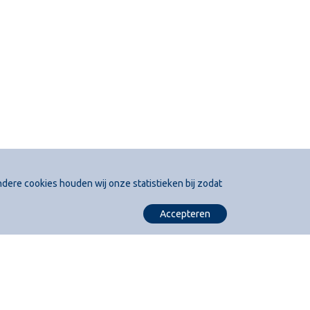
ndere cookies houden wij onze statistieken bij zodat
Accepteren
Bresser is VCA-, ISO- en