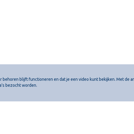
behoren blijft functioneren en dat je een video kunt bekijken. Met de a
a’s bezocht worden.
us 5231
Voorwaarden
J ’s-Gravendeel
Privacybeleid
land